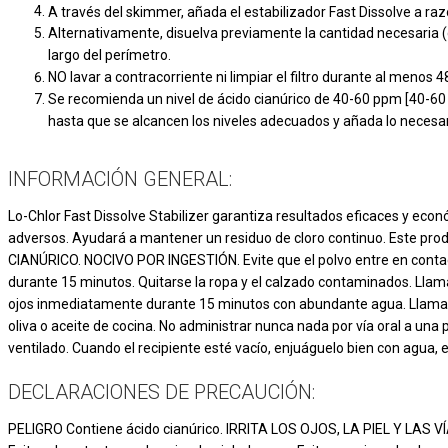
A través del skimmer, añada el estabilizador Fast Dissolve a raz
Alternativamente, disuelva previamente la cantidad necesaria (co
largo del perímetro.
NO lavar a contracorriente ni limpiar el filtro durante al menos 4
Se recomienda un nivel de ácido cianúrico de 40-60 ppm [40-60 mg
hasta que se alcancen los niveles adecuados y añada lo necesari
INFORMACIÓN GENERAL:
Lo-Chlor Fast Dissolve Stabilizer garantiza resultados eficaces y econó
adversos. Ayudará a mantener un residuo de cloro continuo. Este pro
CIANÚRICO. NOCIVO POR INGESTIÓN. Evite que el polvo entre en contact
durante 15 minutos. Quitarse la ropa y el calzado contaminados. Llama
ojos inmediatamente durante 15 minutos con abundante agua. Llamar a
oliva o aceite de cocina. No administrar nunca nada por vía oral a 
ventilado. Cuando el recipiente esté vacío, enjuáguelo bien con agua, 
DECLARACIONES DE PRECAUCIÓN:
PELIGRO Contiene ácido cianúrico. IRRITA LOS OJOS, LA PIEL Y L