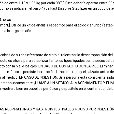
m³
ón de entre 1,13 y 1,36 kg por cada 38
. Esto debería aportar entre 30
mo se indica en el paso 4) de Fast Dissolve Stabilizer en un cubo de ag
8 horas.
/L]. Utilice un kit de análisis específico para el ácido cianúrico (estab
o a lo largo del año.
micos de su desinfectante de cloro al ralentizar la descomposición del cl
ducto es eficaz para estabilizar tanto los tipos líquidos como secos d
o con la piel o los ojos. EN CASO DE CONTACTO CON LA PIEL: Eliminar el
r al médico si persiste la irritación. Limpiar la ropa y el calzado ante
l médico. EN CASO DE INGESTIÓN: Si la persona está consciente, induci
una persona inconsciente. ¡LLAME A UN MÉDICO! ALMACENAMIENTO Y ELIMI
envuélvalo bien en papel de periódico y deposítelo en el contenedor de b
AS VÍAS RESPIRATORIAS Y GASTROINTESTINALES. NOCIVO POR INGESTIÓN