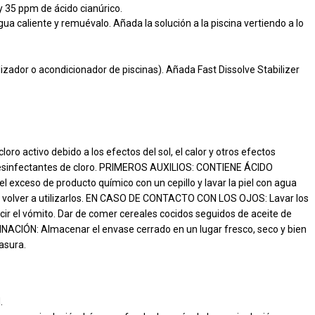
 y 35 ppm de ácido cianúrico.
ua caliente y remuévalo. Añada la solución a la piscina vertiendo a lo
ilizador o acondicionador de piscinas). Añada Fast Dissolve Stabilizer
oro activo debido a los efectos del sol, el calor y otros efectos
e desinfectantes de cloro. PRIMEROS AUXILIOS: CONTIENE ÁCIDO
 exceso de producto químico con un cepillo y lavar la piel con agua
s de volver a utilizarlos. EN CASO DE CONTACTO CON LOS OJOS: Lavar los
r el vómito. Dar de comer cereales cocidos seguidos de aceite de
NACIÓN: Almacenar el envase cerrado en un lugar fresco, seco y bien
asura.
.