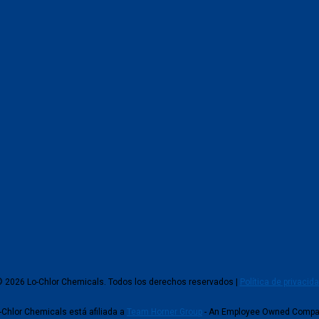
 2026 Lo-Chlor Chemicals. Todos los derechos reservados |
Política de privacid
-Chlor Chemicals está afiliada a
Team Horner Group
- An Employee Owned Comp