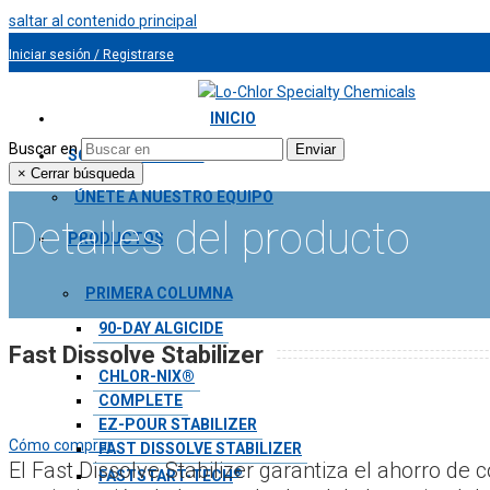
saltar al contenido principal
Iniciar sesión / Registrarse
954.491.9810
INICIO
Buscar en
Enviar
SOBRE NOSOTROS
×
Cerrar búsqueda
ÚNETE A NUESTRO EQUIPO
Detalles del producto
PRODUCTOS
PRIMERA COLUMNA
90-DAY ALGICIDE
Fast Dissolve Stabilizer
AQUA BLANKET®
CHLOR-NIX®
COMPLETE
EZ-POUR STABILIZER
Cómo comprar
FAST DISSOLVE STABILIZER
El Fast Dissolve Stabilizer garantiza el ahorro de c
®
FASTSTART-TECH