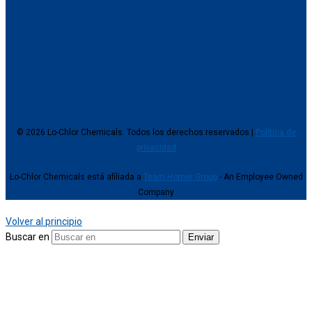
© 2026 Lo-Chlor Chemicals. Todos los derechos reservados |
Política de
privacidad
Lo-Chlor Chemicals está afiliada a
Team Horner Group
- An Employee Owned
Company
Volver al principio
Buscar en
Enviar
Utilizamos cookies para ofrecer una experiencia personalizada a
nuestros usuarios. Si continúa navegando, consideramos que
acepta su uso.
Para más información, lea nuestra
Política de privacidad
.