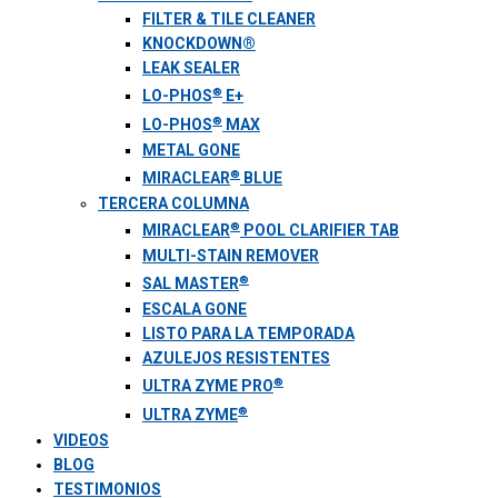
FILTER & TILE CLEANER
KNOCKDOWN®
LEAK SEALER
®
LO-PHOS
E+
®
LO-PHOS
MAX
METAL GONE
®
MIRACLEAR
BLUE
TERCERA COLUMNA
®
MIRACLEAR
POOL CLARIFIER TAB
MULTI-STAIN REMOVER
®
SAL MASTER
ESCALA GONE
LISTO PARA LA TEMPORADA
AZULEJOS RESISTENTES
®
ULTRA ZYME PRO
®
ULTRA ZYME
VIDEOS
BLOG
TESTIMONIOS