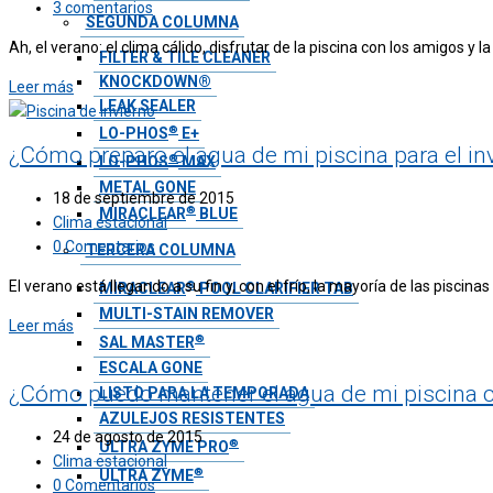
3 comentarios
SEGUNDA COLUMNA
Ah, el verano: el clima cálido, disfrutar de la piscina con los amigos y
FILTER & TILE CLEANER
KNOCKDOWN®
Leer más
LEAK SEALER
®
LO-PHOS
E+
¿Cómo preparo el agua de mi piscina para el in
®
LO-PHOS
MAX
METAL GONE
18 de septiembre de 2015
®
MIRACLEAR
BLUE
Clima estacional
0 Comentarios
TERCERA COLUMNA
El verano está llegando a su fin y, con el frío, la mayoría de las pisc
®
MIRACLEAR
POOL CLARIFIER TAB
MULTI-STAIN REMOVER
Leer más
®
SAL MASTER
ESCALA GONE
¿Cómo puedo mantener el agua de mi piscina cr
LISTO PARA LA TEMPORADA
AZULEJOS RESISTENTES
24 de agosto de 2015
®
ULTRA ZYME PRO
Clima estacional
®
ULTRA ZYME
0 Comentarios