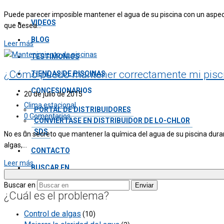
Puede parecer imposible mantener el agua de su piscina con un aspecto
VIDEOS
que desea...
BLOG
Leer más
TESTIMONIOS
¿Cómo puedo mantener correctamente mi pisci
TIENDAS DE PISCINAS
CONCESIONARIOS
20 de julio de 2015
Clima estacional
PORTAL DE DISTRIBUIDORES
0 Comentarios
CONVIÉRTASE EN DISTRIBUIDOR DE LO-CHLOR
SDS
No es un secreto que mantener la química del agua de su piscina durant
algas,...
CONTACTO
Leer más
BUSCAR EN
Buscar en
Enviar
¿Cuál es el problema?
Control de algas
(10)