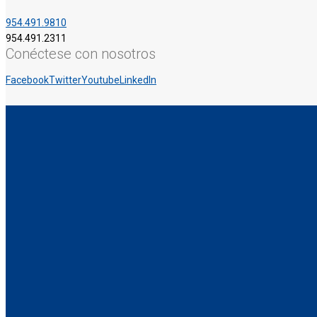
954.491.9810
954.491.2311
Conéctese con nosotros
Facebook
Twitter
Youtube
LinkedIn