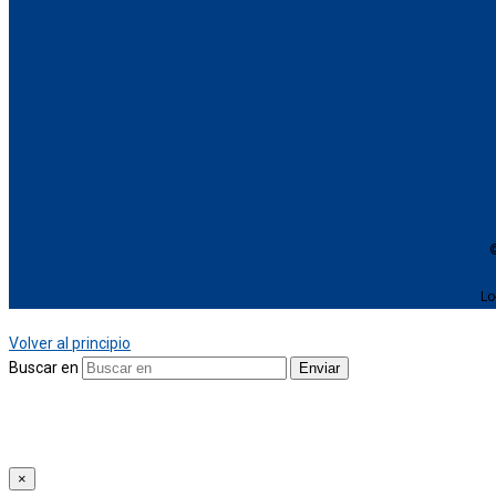
©
Lo
Volver al principio
Buscar en
Enviar
Utilizamos cookies para ofrecer una experiencia personalizada a nue
Para más información, lea nuestra
Política de privacidad
.
×