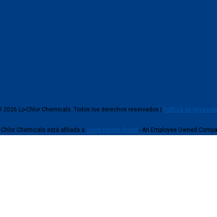
 2026 Lo-Chlor Chemicals. Todos los derechos reservados |
Política de privacid
-Chlor Chemicals está afiliada a
Team Horner Group
- An Employee Owned Comp
stros usuarios. Si continúa navegando, consideramos que acepta su uso